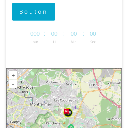
Bouton
000
:
00
:
00
:
00
Jour
H
Min
Sec
+
–